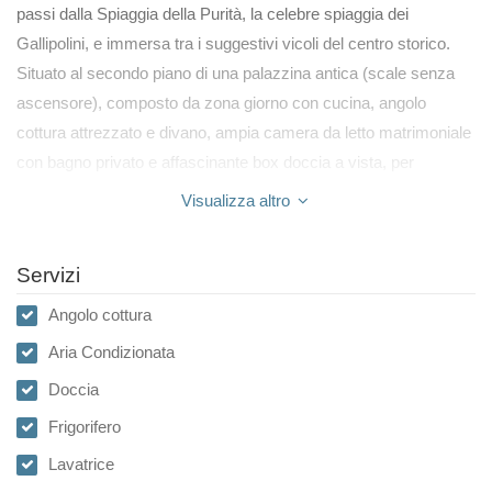
passi dalla Spiaggia della Purità, la celebre spiaggia dei
Gallipolini, e immersa tra i suggestivi vicoli del centro storico.
Situato al secondo piano di una palazzina antica (scale senza
ascensore), composto da zona giorno con cucina, angolo
cottura attrezzato e divano, ampia camera da letto matrimoniale
con bagno privato e affascinante box doccia a vista, per
un’esperienza unica e intima, perfetta per rilassarsi in totale
Visualizza altro
libertà. Ampio terrazzino con affaccio sui vicoli storici, da cui si
può scorgere il mare e respirare l’atmosfera più autentica di
Servizi
Gallipoli La posizione strategica ti permetterà di vivere appieno il
centro storico, tra ristorantini tipici, botteghe, arte barocca e
Angolo cottura
scorci mozzafiato, il tutto a due passi dal mare.
Aria Condizionata
Doccia
Frigorifero
Lavatrice