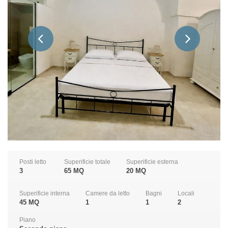
Posti letto
Superificie totale
Superificie esterna
3
65 MQ
20 MQ
Superificie interna
Camere da letto
Bagni
Locali
45 MQ
1
1
2
Piano