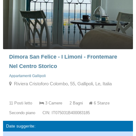
Dimora San Felice - I Limoni - Frontemare
Nel Centro Storico
Appartamenti Gallipoli
Riviera Cristoforo Colombo, 55, Gallipoli, Le, Italia
11 Posti letto
3 Camere
2 Bagni
6 Stanze
Secondo piano
CIN: IT075031B400083185
Date suggerite: