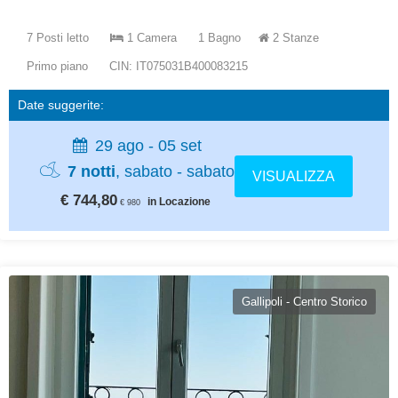
7 Posti letto
1 Camera
1 Bagno
2 Stanze
Primo piano
CIN: IT075031B400083215
Date suggerite:
29 ago - 05 set
7 notti
, sabato - sabato
VISUALIZZA
€ 744,80
in Locazione
€ 980
Gallipoli - Centro Storico