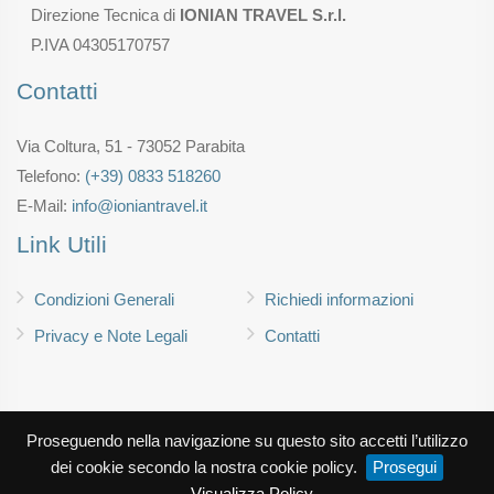
Direzione Tecnica di
IONIAN TRAVEL S.r.l.
P.IVA 04305170757
Contatti
Via Coltura, 51 - 73052 Parabita
Telefono:
(+39) 0833 518260
E-Mail:
info@ioniantravel.it
Link Utili
Condizioni Generali
Richiedi informazioni
Privacy e Note Legali
Contatti
Proseguendo nella navigazione su questo sito accetti l’utilizzo
dei cookie secondo la nostra cookie policy.
Prosegui
Visualizza Policy