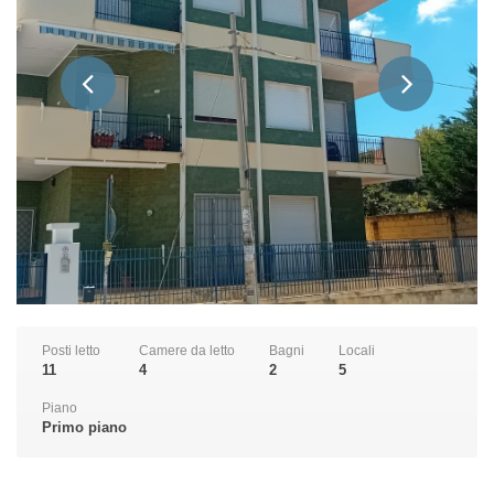
Posti letto
Camere da letto
Bagni
Locali
11
4
2
5
Piano
Primo piano