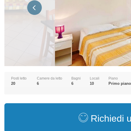
Posti letto
Camere da letto
Bagni
Locali
Piano
20
6
6
10
Primo piano
Richiedi 