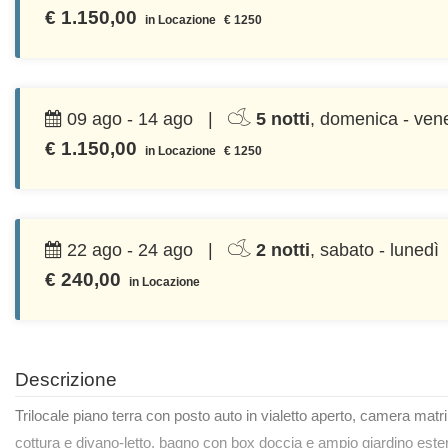
€ 1.150,00
in Locazione
€ 1250
09 ago - 14 ago |
5 notti
, domenica - ven
€ 1.150,00
in Locazione
€ 1250
22 ago - 24 ago |
2 notti
, sabato - lunedì
€ 240,00
in Locazione
Descrizione
Trilocale piano terra con posto auto in vialetto aperto, camera mat
cottura e divano-letto, bagno con box doccia e ampio giardino este