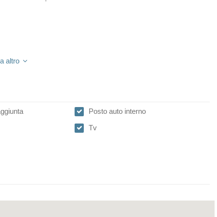
a altro
ggiunta
Posto auto interno
Tv