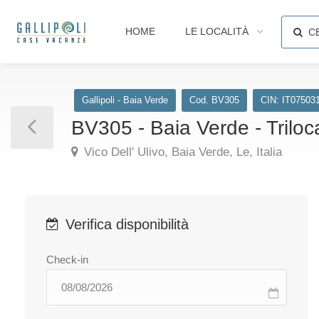
HOME
LE LOCALITÀ
C
Gallipoli - Baia Verde
Cod. BV305
CIN: IT07503
BV305 - Baia Verde - Trilocal
Vico Dell' Ulivo, Baia Verde, Le, Italia
Verifica disponibilità
Check-in