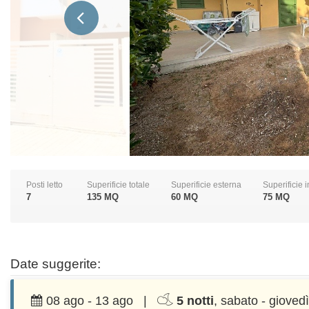
Posti letto
Superificie totale
Superificie esterna
Superificie 
7
135 MQ
60 MQ
75 MQ
Date suggerite:
08 ago - 13 ago |
5 notti
, sabato - giovedì