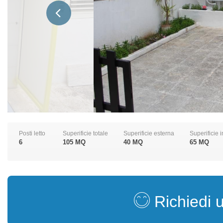
Posti letto
Superificie totale
Superificie esterna
Superificie 
6
105 MQ
40 MQ
65 MQ
Richiedi 