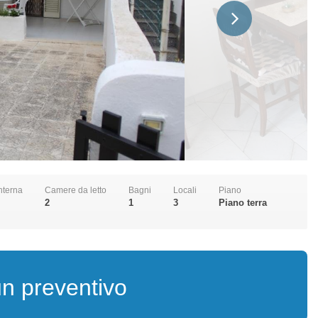
interna
Camere da letto
Bagni
Locali
Piano
2
1
3
Piano terra
un preventivo