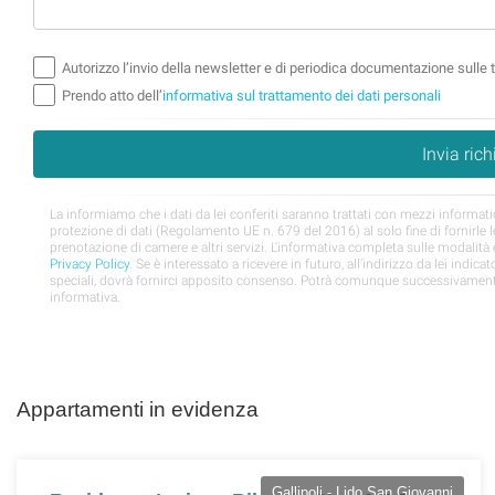
Appartamenti in evidenza
Gallipoli - Lido San Giovanni