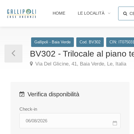
HOME
LE LOCALITÀ
C
Gallipoli - Baia Verde
Cod. BV302
CIN: IT07503
BV302 - Trilocale al piano t
Via Del Glicine, 41, Baia Verde, Le, Italia
Verifica disponibilità
Check-in