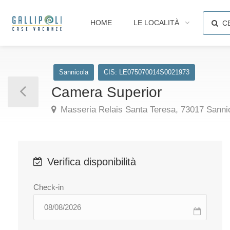
HOME
LE LOCALITÀ
C
Sannicola
CIS: LE075070014S0021973
Camera Superior
Masseria Relais Santa Teresa, 73017 Sannico
Verifica disponibilità
Check-in