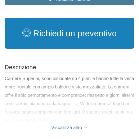
Richiedi un preventivo
Descrizione
Camere Superior, sono dislocate su 4 piani e hanno tutte la vista
mare frontale con ampio balcone vista mozzafiato. La camera
offre il solo pernottamento e comprende: riassetto a giorni alterni
con cambio biancheria da bagno, Tv, Wi-fi in camera, frigo bar
(vuoto), bagno completo con fornitura di sapone mani, schiuma
doccia e capelli, phon.
Visualizza altro