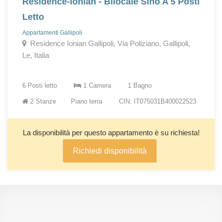
Residence-Ionian - Bilocale Sino A 5 Posti
Letto
Appartamenti Gallipoli
Residence Ionian Gallipoli, Via Poliziano, Gallipoli,
Le, Italia
6 Posti letto
1 Camera
1 Bagno
2 Stanze
Piano terra
CIN: IT075031B400022523
La disponibilità per questo appartamento è su richiesta!
Richiedi disponibilità