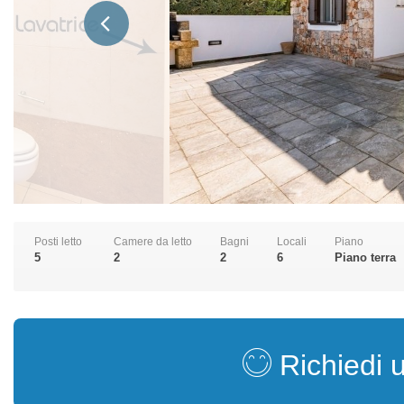
Posti letto
Camere da letto
Bagni
Locali
Piano
5
2
2
6
Piano terra
Richiedi 