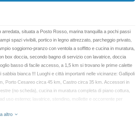
n arredata, situata a Posto Rosso, marina tranquilla a pochi passi
pi spazi vivibili, portico in legno attrezzato, parcheggio privato,
ampio soggiorno-pranzo con ventola a soffitto e cucina in muratura,
on box doccia, secondo bagno di servizio con lavatrice, doccia
coglio basso di facile accesso, a 1,5 km si trovano le prime calette
 sabbia bianca !!! Luoghi e città importanti nelle vicinanze: Gallipoli
km, Porto Cesareo circa 45 km, Castro circa 35 km. Accessori in
errestre (no scheda), cucina in muratura completa di piano cottura,
e ad uso esterno; lavatrice, stendino, mollette e occorrente per
a altro