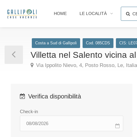
HOME
LE LOCALITÀ
C
Costa a Sud di Gallipoli
Cod. 085CDS
CIS: LE0
Villetta nel Salento vicina 
Via Ippolito Nievo, 4, Posto Rosso, Le, Italia
Verifica disponibilità
Check-in