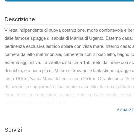
Descrizione
Villetta indipendente di nuova costruzione, molto confortevole e be
dalle famose spiagge di sabbia di Marina di Ugento. Esterno casa: am
pertinenza esclusiva lastrico solare con vista mare. Interno casa: 
camera da letto matrimoniale, cameretta con 2 posti letto, bagno c
esterna aggiuntiva. La villetta dista circa 150 metri dal mare con s
di sabbia, e a poco più di 2,5 km si trovano le fantastiche spiagge di
circa 16 km, Santa Maria di Leuca circa 25 km, Otranto circa 45 
dotazione: in soggiorno/cucina, ventola a soffitto, tv con digitale t
forno, frigo con congelatore, pentole, piatti e posate; tavolo e sedi
pulizia; persiane con zanzariere.
Visualizz
Servizi